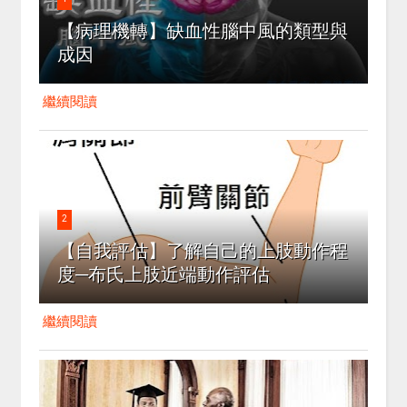
【病理機轉】缺血性腦中風的類型與
成因
繼續閱讀
2
【自我評估】了解自己的上肢動作程
度─布氏上肢近端動作評估
繼續閱讀