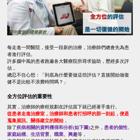
每走進一間醫院，接受一段新的治療，治療師們總會先為患
者進行評估。
許多腦中風的患者跑遍各大醫療院所尋求協助，歷經多次評
估，
總忍不住心想：「到底為什麼要做這些評估？直接開始做復
健不是比較不浪費時間嗎？」
全方位評估的重要性
其實，治療師的療程規劃在評估當下就已經著手進行。
從患者走進治療室，治療師和患者打招呼的那一刻起，便是
蒐集資訊、關係建立的開始
，
除了
疾病相關的資料獲得和分析(如下圖)
之外，
患者的個性、
家庭結構、生活背景、職業、興趣
等，