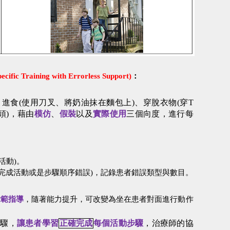
ecific Training with Errorless S
upport)
：
：進食
(
使用刀叉、將奶油抹在麵包上
)
、穿脫衣物
(
穿
T
頭
)
，藉由
模仿
、
假裝
以及
實際使用
三個向度，進行每
活動
)
。
完成活動或是步驟順序錯誤
)
，記錄患者錯誤類型與數目。
示範指導
，隨著能力提升，可改變為坐在患者對面進行動作
步驟，
讓患者學習
正確完成
每個活動步驟
，治療師的協