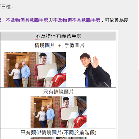
下三種：
勢
、
不及物但具意義手勢
與
不及物但不具意義手勢
，可依難易度