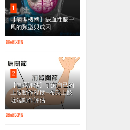
1
【病理機轉】缺血性腦中
風的類型與成因
繼續閱讀
2
【自我評估】了解自己的
上肢動作程度─布氏上肢
近端動作評估
繼續閱讀