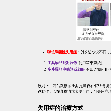
：與前述狀況不同，
聯想障礙性失用症
(
使用筆來剪紙
)
。
工具物品配對錯誤
(
不知道如何把
多步驟順序錯誤或忽略
原則上，評估觀察的重點是可否在假裝情境
述動作，若在真實情境表現不佳，則失用症
失用症的治療方式