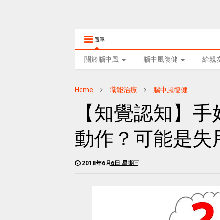
選單
關於腦中風
腦中風復健
給親
Home
職能治療
腦中風復健
【知覺認知】手
動作？可能是失
2018年6月6日 星期三