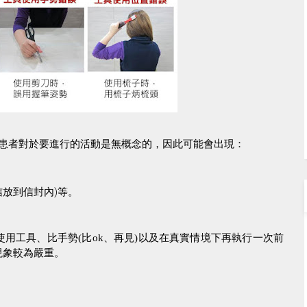
患者對於要進行的活動是無概念的，因此可能會出現：
信放到信封內
)
等。
使用工具、比手勢
(
比
ok
、再見
)
以及在真實情境下再執行一次前
現象較為嚴重。