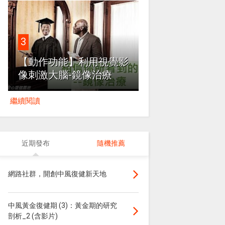
3
【動作功能】利用視覺影
像刺激大腦-鏡像治療
繼續閱讀
近期發布
隨機推薦
網路社群，開創中風復健新天地
中風黃金復健期 (3)：黃金期的研究
剖析_2 (含影片)