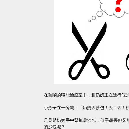
在熱鬧的職能治療室中，趙奶奶正在進行
”
丟
小孫子在一旁喊：「奶奶丟沙包！丟！丟！
只見趙奶奶手中緊抓著沙包，似乎想丟但又
的沙包呢？