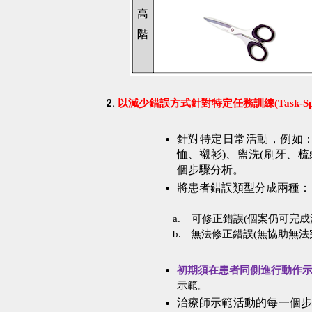
2.
以減少錯誤方式針對特定任務訓練
(
Task-Sp
針對特定日常活動，例如
恤、襯衫
)
、盥洗
(
刷牙、梳
個步驟分析。
將患者錯誤類型分成兩種：
a.
可修正錯誤
(
個案仍可完成
b.
無法修正錯誤
(
無協助無法
初期須在患者同側進行動作
示範。
治療師示範活動的每一個