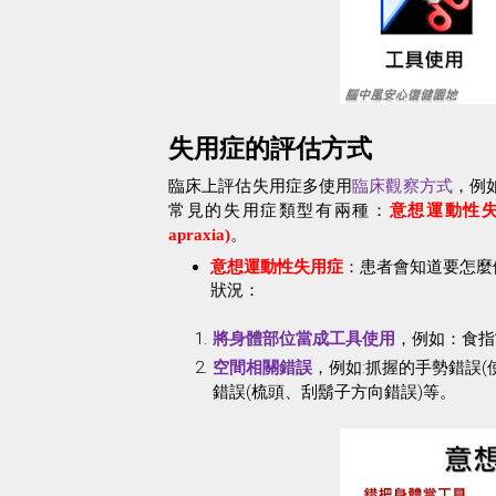
失用症的評估方式
臨床上評估失用症多使用
臨床觀察方式
，例
常見的失用症類型有兩種：
意想運動性
apraxia)
。
：
患者會知道要怎麼
意想運動性失用症
狀況：
，例如：食指
將身體部位當成工具使用
，例如
:
抓握的手勢錯誤
(
空間相關錯誤
錯誤
(
梳頭、刮鬍子方向錯誤
)
等。