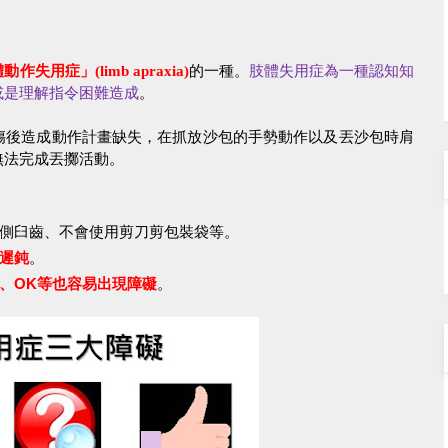
體動作失用症」
(limb apraxia)
的一種。
肢體失用症為一種認知知
或是理解指令困難造成
。
傷後造成動作計畫缺失，在抓放沙包的手勢動作以及丟沙包時肩
無法完成丟擲活動。
：
側臼齒、不會使用剪刀剪包裝袋等。
。
遲鈍
、
OK
等也容易出現障礙
。